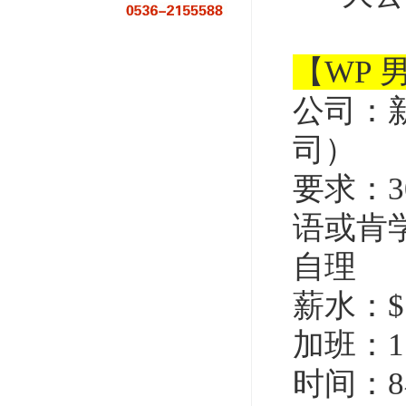
【WP 
公司：
司）
要求：
语或肯
自理
薪水：$1
加班：1.
时间：