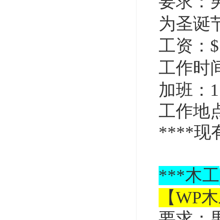
要求：
为圣诞
工资：$
工作时间：
加班：1.
工作地
****
现
***
木工
【WP
要求：