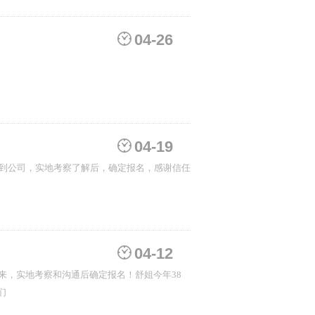
04-26
04-19
04-12
出签‮和率‬后期转化工‮的签‬问题！这些问题对‮我于‬们