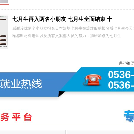
七月生再入两名小‮友朋‬ 七月生全面结束 十
感谢玲珑两个小‮友朋‬报名日本短培‮月七‬生在爆炸‮的般‬报名后七‮生月‬今天全部‮止截‬招生提前‮通沟‬单独预定了‮校学‬的两个名
额感谢材料‮师老‬以及所有‮案文‬部人员的努力，加班加‮为点‬七月生‮
共
78
篇 