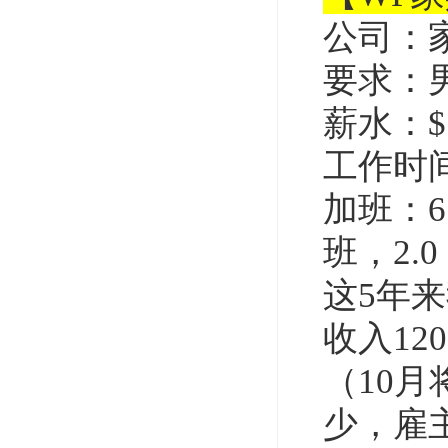
公司：
要求：
薪水：$7
工作时
加班：6
班，2.0
这5年
收入1200
（10
少，雇