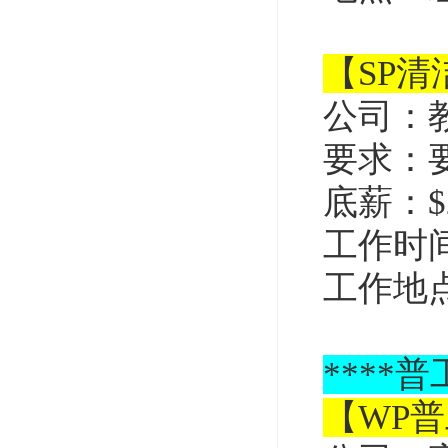
【SP
公司：
要求：
底薪：$2
工作时间
工作地
****
普
【WP