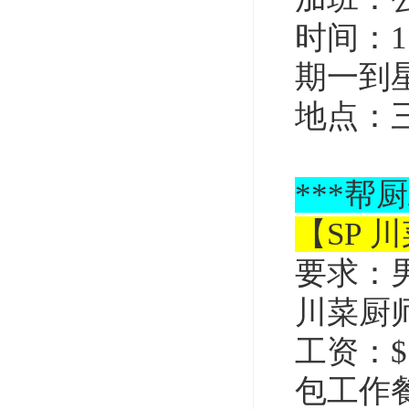
时间：1
期一到
地点：
***
帮厨
【SP 
要求：
川菜厨
工资：$
包工作