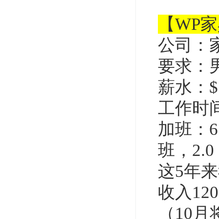
【WP
公司：
要求：
薪水：$7
工作时
加班：6
班，2.0
这5年
收入1200
（10