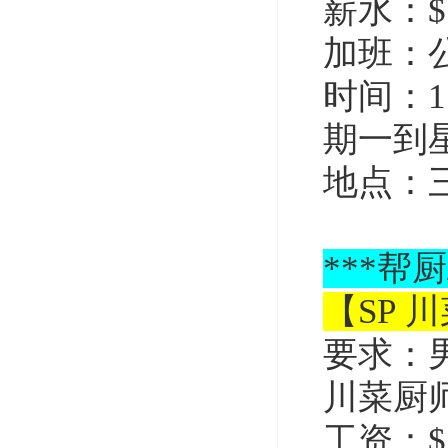
薪水：$1
加班：
时间：1
期一到
地点：
***
帮厨
【SP 
要求：
川菜厨
工资：$