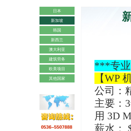
日本
新加坡
韩国
新西兰
澳大利亚
建筑劳务
***
专业
欧美项目
【WP 
其他国家
公司：
主要：
用
3D Ma
薪水：