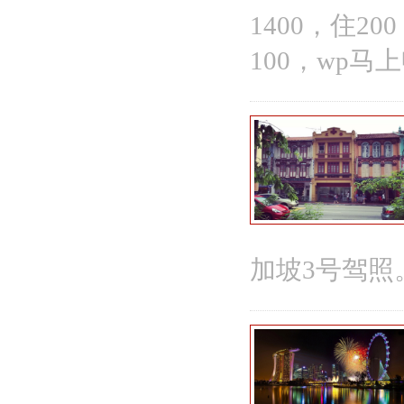
1400，住
100，wp马
加坡3号驾照