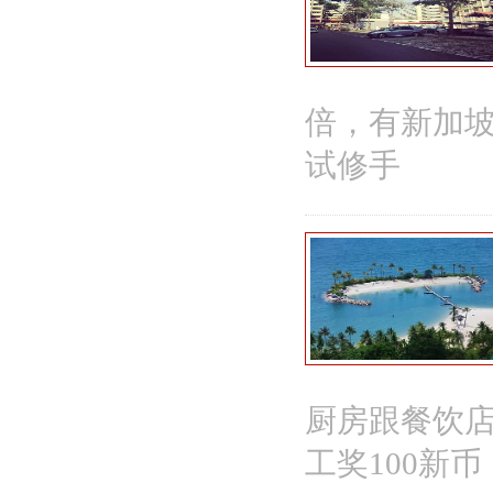
倍，有新加坡经
试修手
厨房跟餐饮店
工奖100新