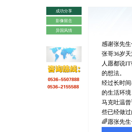
成功分享
影像留念
异国风情
感谢张先生
张哥36岁
人愿都说I
的想法。
经过长时间
的生活环境
马克吐温曾
些已经做过
🌈愿张先