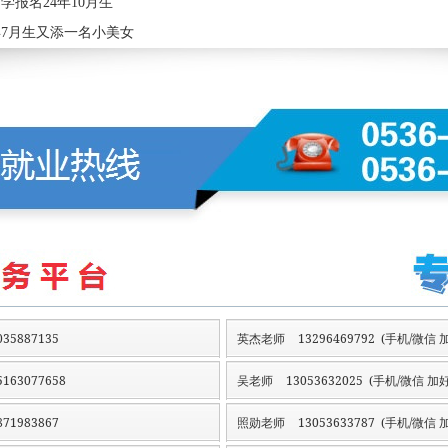
学报名24年10月生
年7月生又添一名小美女
35887135
英杰老师
13296469792 (手机/微信 加
163077658
吴老师
13053632025 (手机/微信 加好
71983867
照勋老师
13053633787 (手机/微信 加