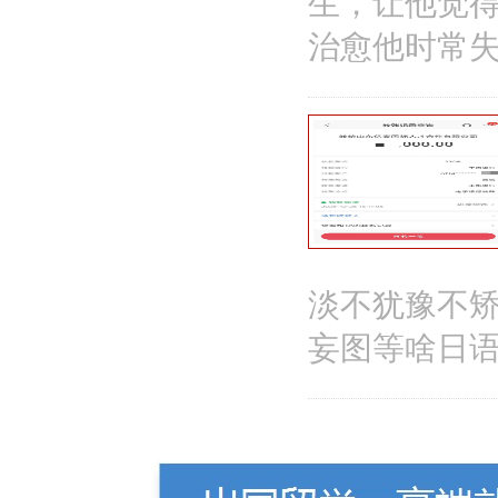
生，让他觉
治愈他时常
淡不犹豫不
妄图等啥日