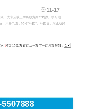
11-17
不限，大专及以上学历放宽到27周岁。学习地
绍：大韩民国，简称“韩国”。韩国位于东亚朝鲜
页次:
1
/
1
页
10
篇/页
首页
上一页
下一页
尾页
转到：