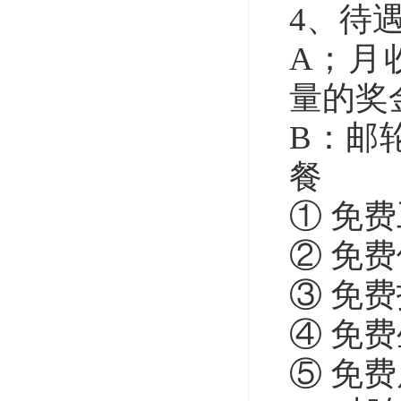
4、待
A；月
量的奖
B：邮
餐
① 免
② 免
③ 免
④ 免
⑤ 免