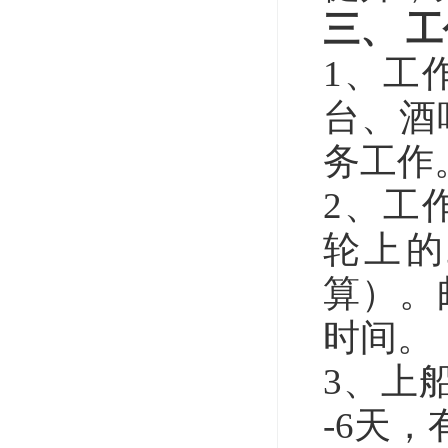
三、 
1、工
台、酒
务工作
2、工
轮上的
算）。
时间。
3、上
-6
天，