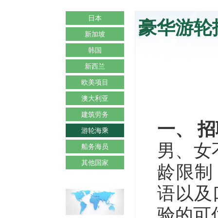
日本
豪华游轮
新加坡
韩国
新西兰
欧美项目
澳大利亚
建筑劳务
一、 
游轮海乘
男、女不
船务海员
其他国家
龄限制（
语以及
验的可