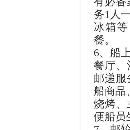
有必备
务
1
人
冰箱等
餐。
6、船
餐厅、
邮递服
船商品
烧烤、
便船员
7、邮